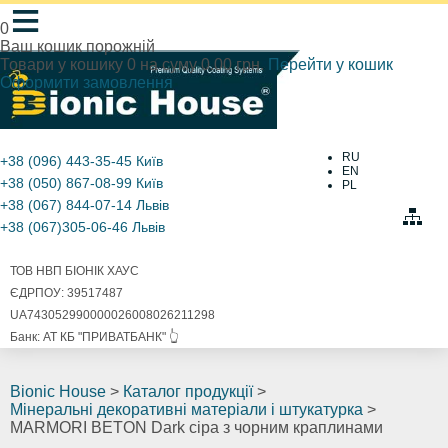
≡
0
Ваш кошик порожній
Товари у кошику
0
на суму
0.00 грн.
Перейти у кошик
Оформити замовлення
RU
+38 (096) 443-35-45
Київ
EN
+38 (050) 867-08-99
Київ
PL
+38 (067) 844-07-14
Львів
+38 (067)305-06-46
Львів
ТОВ НВП БІОНІК ХАУС
ЄДРПОУ: 39517487
UA743052990000026008026211298
Банк: АТ КБ "ПРИВАТБАНК" 👆
Bionic House
>
Каталог продукції
>
Мінеральні декоративні матеріали і штукатурка
>
MARMORI BETON Dark сіра з чорним краплинами