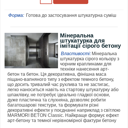
Форма:
Готова до застосування штукатурна суміш
Мінеральна
штукатурка для
імітації сірого бетону
Властивості:
Мінеральна
штукатурка сірого кольору з
чорним краплинами для
техніки нанесення арт-
бетон та бетон. Ця декоративна, фінішна маса
піщано-вапняного типу з ефектом темного бетону,
що досить тривалий час рухлива та не застигає,
легко наноситься навіть на стартову штукатурку або
шпаклівку, не потребує ідеально гладкої основи,
дуже пластична та слухняна, дозволяє робити
багатошарові текстури, та формувати різні
декоративні ефекти у поєднанні наприклад з світлою
MARMORI BETON Classic. Найкраще формує ефект
арт-бетону та темної нерівномірної фактури бетону