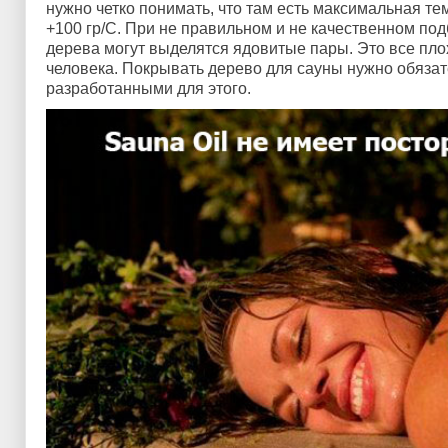
нужно четко понимать, что там есть максимальная т
+100 гр/C. При не правильном и не качественном по
дерева могут выделятся ядовитые пары. Это все пло
человека. Покрывать дерево для сауны нужно обяза
разработанными для этого.