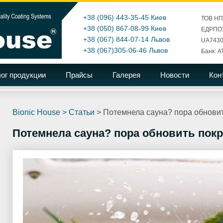
+38 (096) 443-35-45
Киев
ТОВ Н
+38 (050) 867-08-99
Киев
ЕДРПОУ
+38 (067) 844-07-14
Львов
UA7430
+38 (067)305-06-46
Львов
Банк: А
ог продукции
Прайсы
Галерея
Новости
Кон
Bionic House
>
Статьи
>
Потемнела сауна? пора обнови
Потемнела сауна? пора обновить пок