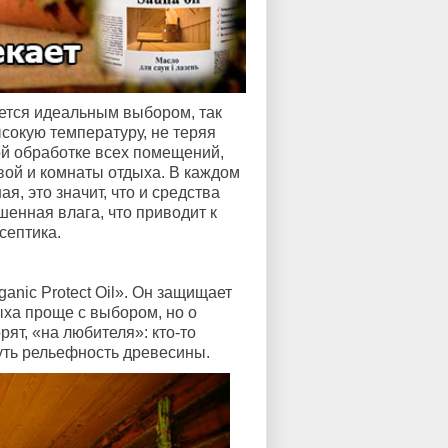
яется идеальным выбором, так
ысокую температуру, не теряя
ой обработке всех помещений,
вой и комнаты отдыха. В каждом
, это значит, что и средства
шенная влага, что приводит к
септика.
anic Protect Oil». Он защищает
дыха проще с выбором, но о
рят, «на любителя»: кто-то
нуть рельефность древесины.