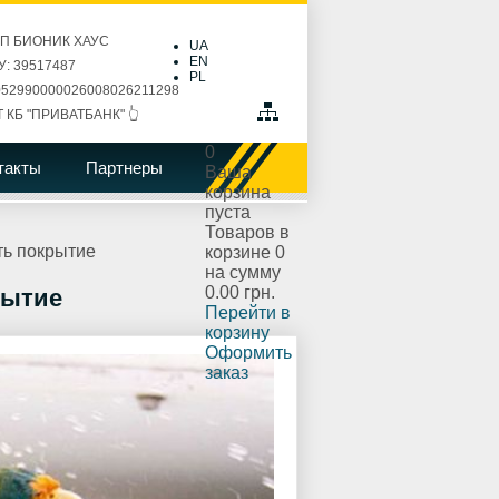
ПП БИОНИК ХАУС
UA
EN
: 39517487
PL
52990000026008026211298
Т КБ "ПРИВАТБАНК" 👆
0
такты
Партнеры
Ваша
корзина
пуста
Товаров в
ть покрытие
корзине
0
на сумму
0.00 грн.
рытие
Перейти в
корзину
Оформить
заказ