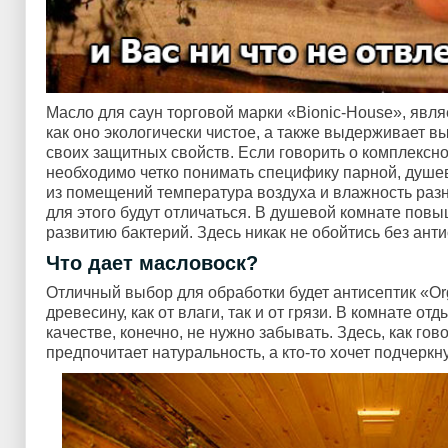
Масло для саун торговой марки «Bionic-House», явл
как оно экологически чистое, а также выдерживает в
своих защитных свойств. Если говорить о комплексн
необходимо четко понимать специфику парной, душе
из помещений температура воздуха и влажность разная
для этого будут отличаться. В душевой комнате повы
развитию бактерий. Здесь никак не обойтись без анти
Что дает масловоск?
Отличный выбор для обработки будет антисептик «Org
древесину, как от влаги, так и от грязи. В комнате от
качестве, конечно, не нужно забывать. Здесь, как гово
предпочитает натуральность, а кто-то хочет подчерк