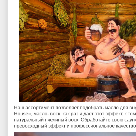
Наш ассортимент позволяет подобрать масло для внут
House», масло- воск, как раз и дает этот эффект, к то
натуральный пчелиный воск. Обработайте свою саун
превосходный эффект и профессиональное качество 