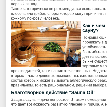
первый взгляд.
Также категорически не рекомендуется использовать
плесень или грибок, споры которых могут причинять
кожному покрову человека.
Как и чем
сауну?
Покрывающий
проникать в 
устойчивость 
быть абсолют
для телесног
рынке сущест
торговых мар
производителей, так и наших отечественных. Недоста
вторых – часто дешевые компоненты, изготовленные
состав которых может вызывать аллергическую реакц
правильном, то есть рациональном, решении выбора
Благотворное действие "Sauna Oil"
Защита сауны – дело непростое. В таком помещении
что дает возможность развитию плесени и грибка. А е