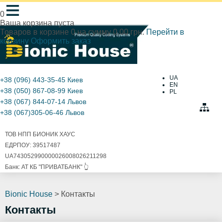
≡
0
Ваша корзина пуста
Товаров в корзине
0
на сумму
0.00 грн.
Перейти в
корзину
Оформить заказ
UA
+38 (096) 443-35-45
Киев
EN
+38 (050) 867-08-99
Киев
PL
+38 (067) 844-07-14
Львов
+38 (067)305-06-46
Львов
ТОВ НПП БИОНИК ХАУС
ЕДРПОУ: 39517487
UA743052990000026008026211298
Банк: АТ КБ "ПРИВАТБАНК" 👆
Bionic House
>
Контакты
Контакты