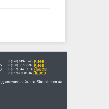
Киев
+38 (096) 443-35-45
Киев
+38 (050) 867-08-99
Львов
+38 (067) 844-07-14
Львов
+38 (067)305-06-46
одвижение сайта от
Site-ok.com.ua