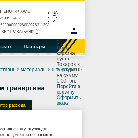
ПП БИОНИК ХАУС
UA
EN
: 39517487
PL
52990000026008026211298
Т КБ "ПРИВАТБАНК" 👆
0
такты
Партнеры
Ваша
корзина
пуста
Товаров в
ативные материалы и штукатурка
>
корзине
0
на сумму
0.00 грн.
Перейти в
 травертина
корзину
Оформить
заказ
ятор расхода
ративная штукатурка для
бот по цементно-песчаным и