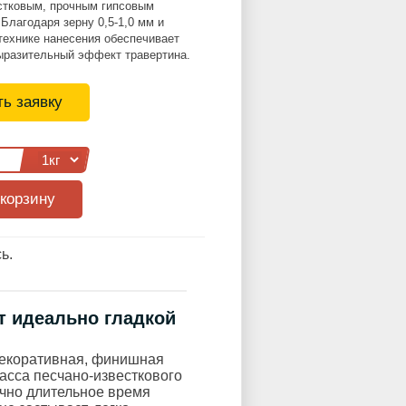
стковым, прочным гипсовым
Благодаря зерну 0,5-1,0 мм и
технике нанесения обеспечивает
ыразительный эффект травертина.
ь заявку
ь.
т идеально гладкой
екоративная, финишная
сса песчано-известкового
очно длительное время