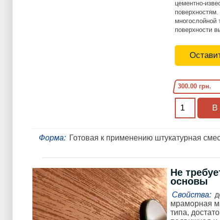
цементно-изве
поверхностям. 
многослойной 
поверхности в
Оставит
300.00 грн.
Форма:
Готовая к применению штукатурная смес
Не требуе
основы
Свойства:
д
мраморная ма
типа, достат