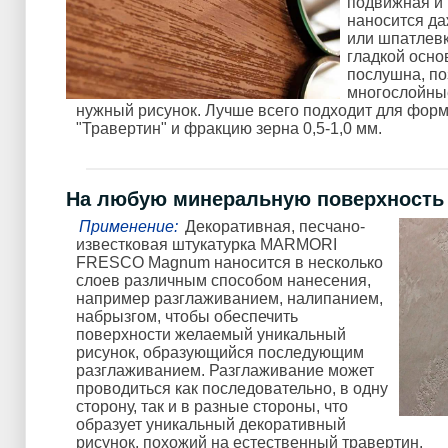
подвижная и 
наносится да
или шпатлевк
гладкой осно
послушна, по
многослойны
нужный рисунок. Лучше всего подходит для фор
"Травертин" и фракцию зерна 0,5-1,0 мм.
На любую минеральную поверхность
Применение:
Декоративная, песчано-
известковая штукатурка MARMORI
FRESCO Magnum наносится в несколько
слоев различным способом нанесения,
например разглаживанием, налипанием,
набрызгом, чтобы обеспечить
поверхности желаемый уникальный
рисунок, образующийся последующим
разглаживанием. Разглаживание может
проводиться как последовательно, в одну
сторону, так и в разные стороны, что
образует уникальный декоративный
рисунок, похожий на естественный травертин.