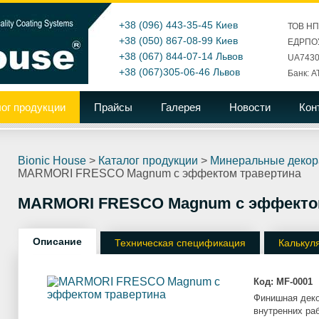
+38 (096) 443-35-45
Киев
ТОВ Н
+38 (050) 867-08-99
Киев
ЕДРПОУ
+38 (067) 844-07-14
Львов
UA7430
+38 (067)305-06-46
Львов
Банк: А
ог продукции
Прайсы
Галерея
Новости
Кон
Bionic House
>
Каталог продукции
>
Минеральные декор
MARMORI FRESCO Magnum с эффектом травертина
MARMORI FRESCO Magnum с эффектом
Описание
Техническая спецификация
Калькул
Код:
MF-0001
Финишная деко
внутренних ра