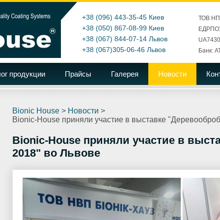
+38 (096) 443-35-45
Киев
ТОВ Н
+38 (050) 867-08-99
Киев
ЕДРПОУ
+38 (067) 844-07-14
Львов
UA7430
+38 (067)305-06-46
Львов
Банк: А
ог продукции
Прайсы
Галерея
Новости
Кон
Bionic House
>
Новости
>
Bionic-House приняли участие в выставке "Деревооброб
Bionic-House приняли участие в выст
2018" во Львове