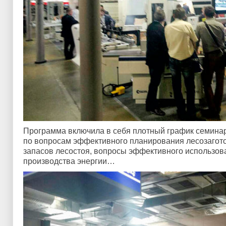
Программа включила в себя плотный график семина
по вопросам эффективного планирования лесозаготов
запасов лесостоя, вопросы эффективного использов
производства энергии…