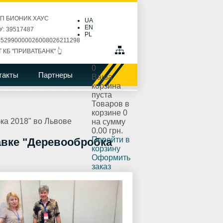
ПП БИОНИК ХАУС
UA
EN
: 39517487
PL
52990000026008026211298
Т КБ "ПРИВАТБАНК" 👆
0
такты
Партнеры
Ваша
корзина
пуста
Товаров в
корзине
0
ка 2018" во Львове
на сумму
0.00 грн.
Перейти в
авке "Деревообробка
корзину
Оформить
заказ