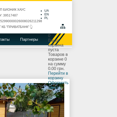
ПП БИОНИК ХАУС
UA
EN
: 39517487
PL
52990000026008026211298
Т КБ "ПРИВАТБАНК" 👆
0
такты
Партнеры
Ваша
корзина
пуста
Товаров в
корзине
0
на сумму
0.00 грн.
Перейти в
корзину
Оформить
заказ