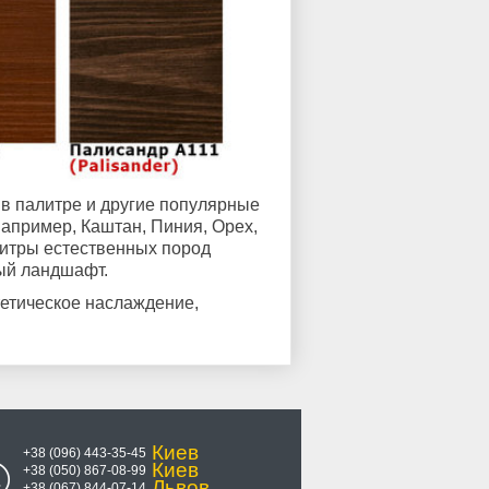
 в палитре и другие популярные
апример, Каштан, Пиния, Орех,
литры естественных пород
ый ландшафт.
тетическое наслаждение,
Киев
+38 (096) 443-35-45
Киев
+38 (050) 867-08-99
Львов
+38 (067) 844-07-14