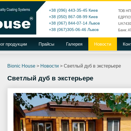
+38 (096) 443-35-45
Киев
ТОВ Н
+38 (050) 867-08-99
Киев
ЕДРПОУ
+38 (067) 844-07-14
Львов
UA7430
+38 (067)305-06-46
Львов
Банк: А
ог продукции
Прайсы
Галерея
Новости
Кон
Bionic House
>
Новости
>
Светлый дуб в экстерьере
Светлый дуб в экстерьере