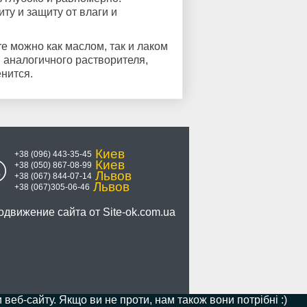
ту и защиту от влаги и
 можно как маслом, так и лаком
 аналогичного растворителя,
енится.
Киев
+38 (096) 443-35-45
Киев
+38 (050) 867-08-99
Львов
+38 (067) 844-07-14
Львов
+38 (067)305-06-46
одвижение сайта от
Site-ok.com.ua
веб-сайту. Якщо ви не проти, нам також вони потрібні :)