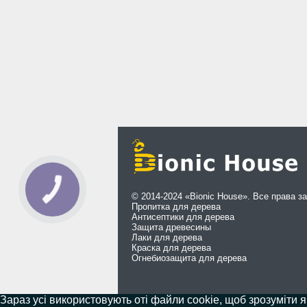
© 2014-2024 «Bionic House». Все права 
Пропитка для дерева
Антисептики для дерева
Защита древесины
Лаки для дерева
Краска для дерева
Огнебиозащита для дерева
Зараз усі використовують оті файли cookie, щоб зрозуміти я