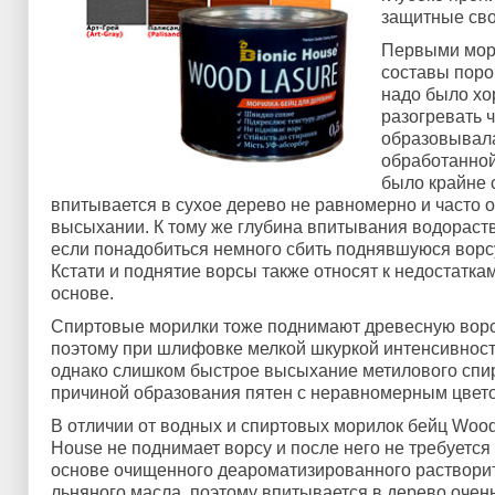
защитные сво
Первыми мор
составы поро
надо было хо
разогревать 
образовывала
обработанной
было крайне с
впитывается в сухое дерево не равномерно и часто 
высыхании. К тому же глубина впитывания водораст
если понадобиться немного сбить поднявшуюся ворсу
Кстати и поднятие ворсы также относят к недостатка
основе.
Спиртовые морилки тоже поднимают древесную ворсу
поэтому при шлифовке мелкой шкуркой интенсивность
однако слишком быстрое высыхание метилового спир
причиной образования пятен с неравномерным цвет
В отличии от водных и спиртовых морилок бейц Wood 
House не поднимает ворсу и после него не требуетс
основе очищенного деароматизированного раствори
льняного масла, поэтому впитывается в дерево очен