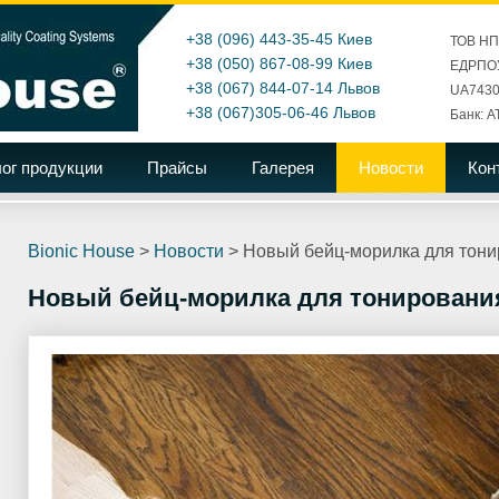
+38 (096) 443-35-45
Киев
ТОВ Н
+38 (050) 867-08-99
Киев
ЕДРПОУ
+38 (067) 844-07-14
Львов
UA7430
+38 (067)305-06-46
Львов
Банк: А
ог продукции
Прайсы
Галерея
Новости
Кон
Bionic House
>
Новости
>
Новый бейц-морилка для тони
Новый бейц-морилка для тонирования