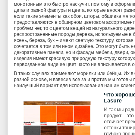
монотонным это быстро наскучит, поэтому в оформл
детали разной фактуры и цвета, которые вносят разн
если такие элементы как обои, шторы, обшивка мягко
предоставляются в обширном цветовом ассортименте
проблем нет, то с цветом вещей из натурального дере
распространенные породы дерева, используемые в бы
ясень, береза, бук – имеют светлую текстуру, которая
сочетается в том или ином дизайне. Это могут быть не
декоративные панели, но и фасады мебели, двери, ок
изделия имеют красивую природную текстуру которую 
первозданном виде ее цвет часто не вписывается в 
В таких случаях применяют морилки или бейцы. Их в
разной основе, и взвесив все за и против мы готовы 
наилучший вариант для использования нашим клиен
Что хороше
Lasure
И так мы рад
продукт – это
отличает пре
оттенки тони
глубоко прон