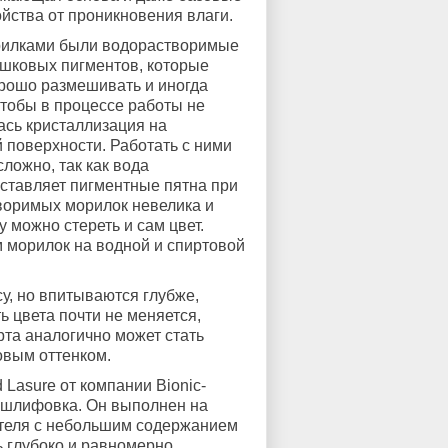
йства от проникновения влаги.
илками были водорастворимые
шковых пигментов, которые
рошо размешивать и иногда
чтобы в процессе работы не
сь кристаллизация на
 поверхности. Работать с ними
ложно, так как вода
оставляет пигментные пятна при
воримых морилок невелика и
 можно стереть и сам цвет.
м морилок на водной и спиртовой
, но впитываются глубже,
 цвета почти не меняется,
та аналогично может стать
овым оттенком.
Lasure от компании Bionic-
я шлифовка. Он выполнен на
теля с небольшим содержанием
ь глубоко и равномерно.