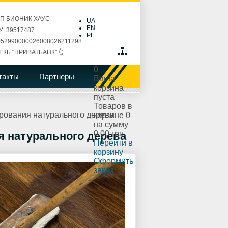
ПП БИОНИК ХАУС
UA
EN
: 39517487
PL
52990000026008026211298
Т КБ "ПРИВАТБАНК" 👆
0
такты
Партнеры
Ваша
корзина
пуста
Товаров в
рования натурального дерева
корзине
0
на сумму
0.00 грн.
 натурального дерева
Перейти в
корзину
Оформить
заказ