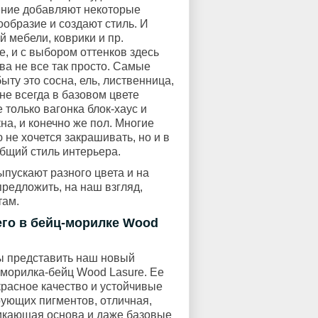
ение добавляют некоторые
ообразие и создают стиль. И
й мебели, коврики и пр.
, и с выбором оттенков здесь
ва не все так просто. Самые
ту это сосна, ель, лиственница,
 не всегда в базовом цвете
 только вагонка блок-хаус и
на, и конечно же пол. Многие
не хочется закрашивать, но и в
общий стиль интерьера.
ыпускают разного цвета и на
предложить, на наш взгляд,
там.
го в бейц-морилке Wood
ы представить наш новый
 морилка-бейц Wood Lasure. Ее
красное качество и устойчивые
рующих пигментов, отличная,
икающая основа и даже базовые