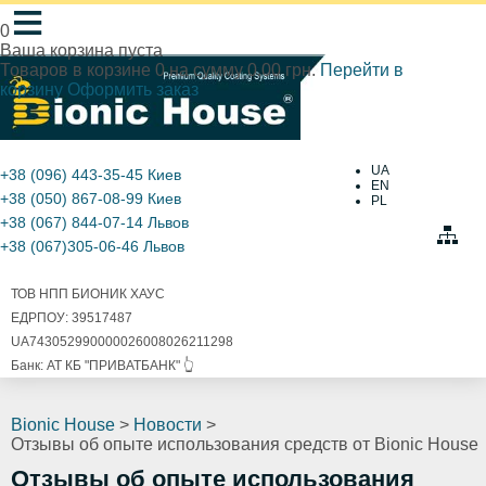
≡
0
Ваша корзина пуста
Товаров в корзине
0
на сумму
0.00 грн.
Перейти в
корзину
Оформить заказ
UA
+38 (096) 443-35-45
Киев
EN
+38 (050) 867-08-99
Киев
PL
+38 (067) 844-07-14
Львов
+38 (067)305-06-46
Львов
ТОВ НПП БИОНИК ХАУС
ЕДРПОУ: 39517487
UA743052990000026008026211298
Банк: АТ КБ "ПРИВАТБАНК" 👆
Bionic House
>
Новости
>
Отзывы об опыте использования средств от Bionic House
Отзывы об опыте использования