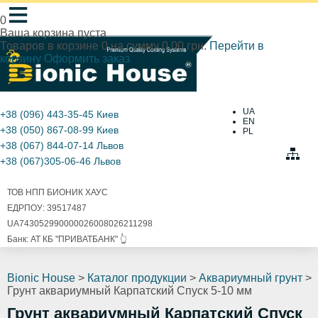
≡
0
Ваша корзина пуста
Товаров в корзине
0
на сумму
0.00 грн.
Перейти в
корзину
Оформить заказ
UA
+38 (096) 443-35-45
Киев
EN
+38 (050) 867-08-99
Киев
PL
+38 (067) 844-07-14
Львов
+38 (067)305-06-46
Львов
ТОВ НПП БИОНИК ХАУС
ЕДРПОУ: 39517487
UA743052990000026008026211298
Банк: АТ КБ "ПРИВАТБАНК" 👆
Bionic House
>
Каталог продукции
>
Аквариумный грунт
>
Грунт аквариумный Карпатский Спуск 5-10 мм
Грунт аквариумный Карпатский Спуск