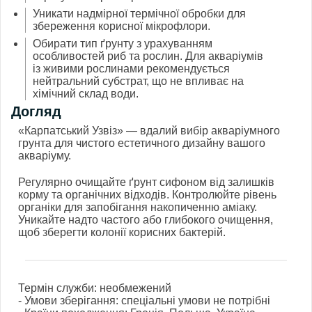
Уникати надмірної термічної обробки для
збереження корисної мікрофлори.
Обирати тип ґрунту з урахуванням
особливостей риб та рослин. Для акваріумів
із живими рослинами рекомендується
нейтральний субстрат, що не впливає на
хімічний склад води.
Догляд
«Карпатський Узвіз» — вдалий вибір акваріумного
грунта для чистого естетичного дизайну вашого
акваріуму.
Регулярно очищайте ґрунт сифоном від залишків
корму та органічних відходів. Контролюйте рівень
органіки для запобігання накопиченню аміаку.
Уникайте надто частого або глибокого очищення,
щоб зберегти колонії корисних бактерій.
Термін служби: необмежений
- Умови зберігання: спеціальні умови не потрібні