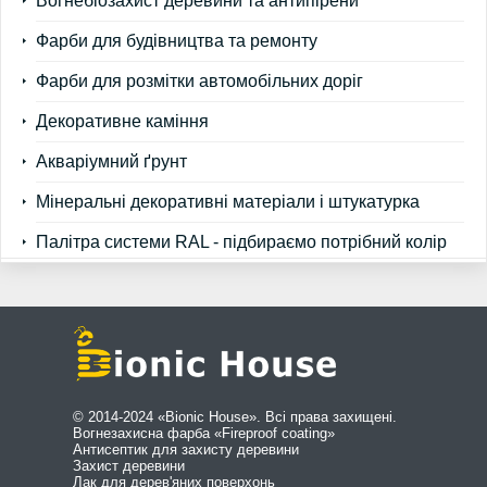
Вогнебіозахист деревини та антипірени
Фарби для будівництва та ремонту
Фарби для розмітки автомобільних доріг
Декоративне каміння
Акваріумний ґрунт
Мінеральні декоративні матеріали і штукатурка
Палітра системи RAL - підбираємо потрібний колір
© 2014-2024 «Bionic House». Всі права захищені.
Вогнезахисна фарба «Fireproof coating»
Антисептик для захисту деревини
Захист деревини
Лак для дерев'яних поверхонь