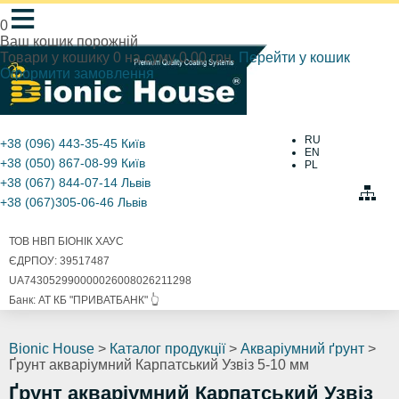
≡
0
Ваш кошик порожній
Товари у кошику
0
на суму
0.00 грн.
Перейти у кошик
Оформити замовлення
RU
+38 (096) 443-35-45
Київ
EN
+38 (050) 867-08-99
Київ
PL
+38 (067) 844-07-14
Львів
+38 (067)305-06-46
Львів
ТОВ НВП БІОНІК ХАУС
ЄДРПОУ: 39517487
UA743052990000026008026211298
Банк: АТ КБ "ПРИВАТБАНК" 👆
Bionic House
>
Каталог продукції
>
Акваріумний ґрунт
>
Ґрунт акваріумний Карпатський Узвіз 5-10 мм
Ґрунт акваріумний Карпатський Узвіз