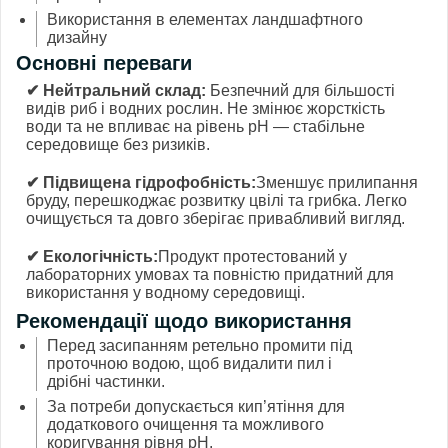
Використання в елементах ландшафтного
дизайну
Основні переваги
✔ Нейтральний склад:
Безпечний для більшості
видів риб і водних рослин. Не змінює жорсткість
води та не впливає на рівень pH — стабільне
середовище без ризиків.
✔ Підвищена гідрофобність:
Зменшує прилипання
бруду, перешкоджає розвитку цвілі та грибка. Легко
очищується та довго зберігає привабливий вигляд.
✔ Екологічність:
Продукт протестований у
лабораторних умовах та повністю придатний для
використання у водному середовищі.
Рекомендації щодо використання
Перед засипанням ретельно промити під
проточною водою, щоб видалити пил і
дрібні частинки.
За потреби допускається кип’ятіння для
додаткового очищення та можливого
коригування рівня pH.