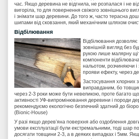
час. Якщо деревина не відгнила, не розпалася і не ві
вигоріла, то для повернення свіжого зовнішнього виг
і знімати шар деревини. До того ж, часто терасна дош
шипами від сковзання, який механічним шляхом очис
Відбілювання
Відбілювання дозволяє 
зовнішній вигляд без бу
рукою лише малярну щітк
компоненти відбілювача
нальотом, розчиняючи і
прояви ефекту, через де
Застосування хлорних з
виправданим, бо товщин
через 2-3 роки може бути невеликою, проте багато що
активності УФ-випромінювання деревини і породи де
рекомендуємо екологічно безпечний здатний до біор
(Bionic-House)
У разі якщо дерев'яна поверхня або оздоблення довг
умови експлуатації були екстремальними, тоді шар п
досягати товщини 2-3, а в деяких випадках і 5мм. Я