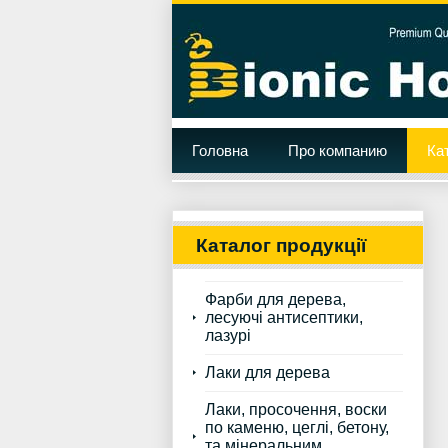
Головна
Про компанию
Ка
Каталог продукції
Фарби для дерева,
лесуючі антисептики,
лазурі
Лаки для дерева
Лаки, просочення, воски
по каменю, цеглі, бетону,
та мінеральним