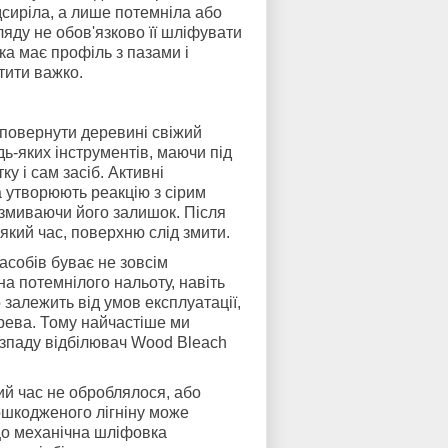
дсиріла, а лише потемніла або
ляду не обов'язково її шліфувати
ка має профіль з пазами і
тити важко.
повернути деревині свіжий
дь-яких інструментів, маючи під
у і сам засіб. Активні
 утворюють реакцію з сірим
 змиваючи його залишок. Після
який час, поверхню слід змити.
асобів буває не зовсім
а потемнілого нальоту, навіть
 залежить від умов експлуатації,
рева. Тому найчастіше ми
озпаду відбілювач Wood Bleach
ий час не оброблялося, або
ошкодженого лігніну може
кщо механічна шліфовка