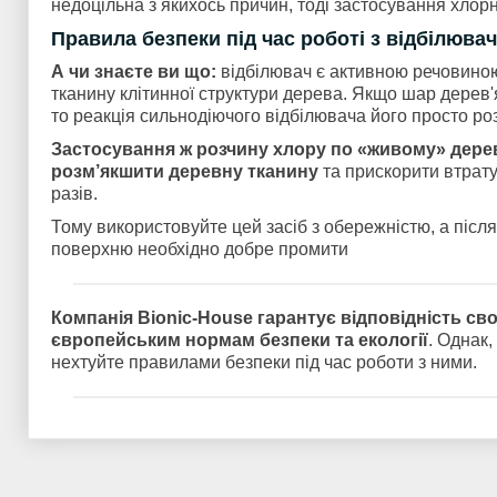
недоцільна з якихось причин, тоді застосування хлор
Правила безпеки під час роботі з відбілюва
А чи знаєте ви що:
відбілювач є активною речовино
тканину клітинної структури дерева. Якщо шар дерев'
то реакція сильнодіючого відбілювача його просто ро
Застосування ж розчину хлору по «живому» дерев
розм’якшити деревну тканину
та прискорити втрату
разів.
Тому використовуйте цей засіб з обережністю, а піс
поверхню необхідно добре промити
Компанія Bionic-House гарантує відповідність сво
європейським нормам безпеки та екології
. Однак,
нехтуйте правилами безпеки під час роботи з ними.