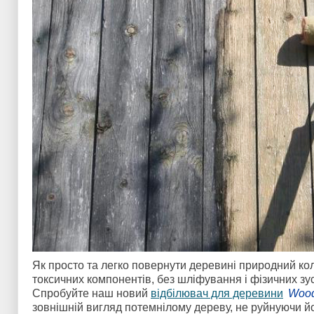
Як просто та легко повернути деревині природний кол
токсичних компонентів, без шліфування і фізичних зу
Спробуйте наш новий
відбілювач для деревини
Wood
зовнішній вигляд потемнілому дереву, не руйнуючи йо