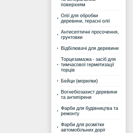
поверхням
Олії для обробки
деревини, терасні олії
Антисептичні просочення,
грунтовки
Відбілювачі для деревини
Торцезамазка - засіб для
тимчасової герметизації
торців
Бейци (морилки)
Вогнебіозахист деревини
та антипірени
Фарби для будівництва та
ремонту
Фарби для розмітки
автомобільних доріг