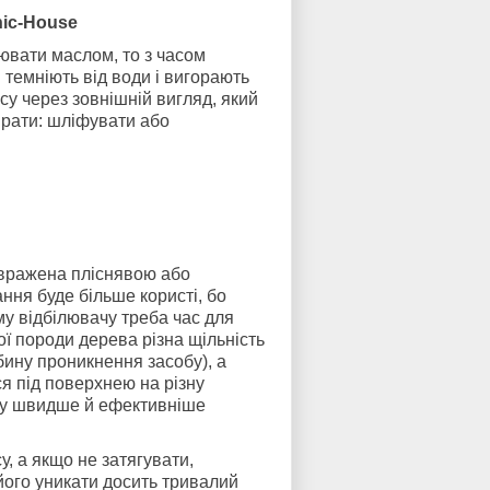
ic-House
ювати маслом, то з часом
і темніють від води і вигорають
у через зовнішній вигляд, який
ирати: шліфувати або
вражена пліснявою або
ння буде більше користі, бо
у відбілювачу треба час для
ної породи дерева різна щільність
ибину проникнення засобу), а
 під поверхнею на різну
ку швидше й ефективніше
у, а якщо не затягувати,
ого уникати досить тривалий