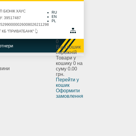
П БІОНІК ХАУС
RU
EN
: 39517487
PL
52990000026008026211298
Т КБ "ПРИВАТБАНК" 👆
0
ртнери
Ваш кошик
порожній
Товари у
кошику
0
на
вини
суму
0.00
грн.
Перейти у
кошик
Оформити
замовлення