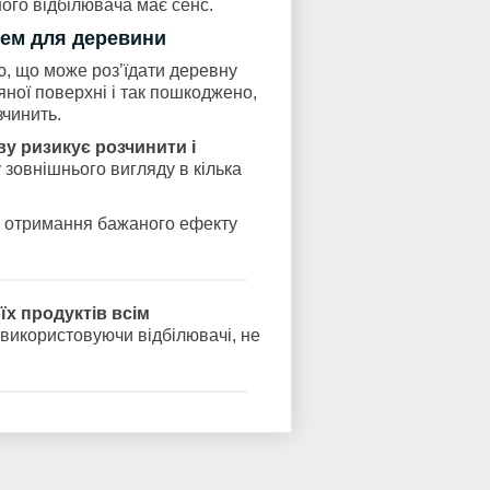
ного відбілювача має сенс.
чем для деревини
ю, що може роз’їдати деревну
яної поверхні і так пошкоджено,
зчинить.
у ризикує розчинити і
 зовнішнього вигляду в кілька
ля отримання бажаного ефекту
їх продуктів всім
 використовуючи відбілювачі, не