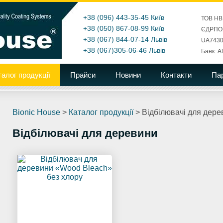
+38 (096) 443-35-45
Київ
ТОВ НВ
+38 (050) 867-08-99
Київ
ЄДРПОУ
+38 (067) 844-07-14
Львів
UA7430
+38 (067)305-06-46
Львів
Банк: А
талог продукції
Прайси
Новини
Контакти
Па
Bionic House
>
Каталог продукції
>
Відбілювачі для дере
Відбілювачі для деревини