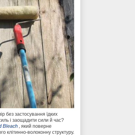
ір без застосування їдких
силь і заощадити сили й час?
 Bleach
, який поверне
го клітинно-волоконну структуру.