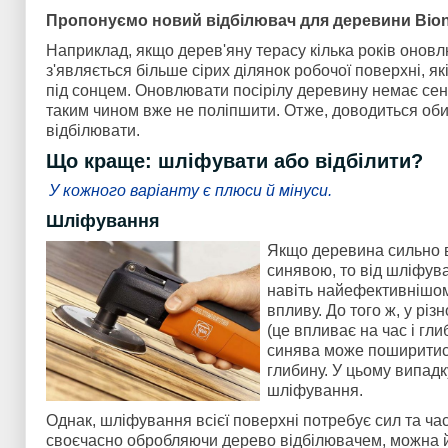
Пропонуємо новий відбілювач для деревини Bion
Наприклад, якщо дерев'яну терасу кілька років оновл
з'являється більше сірих ділянок робочої поверхні, як
під сонцем. Оновлювати посірілу деревину немає сенс
таким чином вже не поліпшити. Отже, доводиться об
відбілювати.
Що краще: шліфувати або відбілити?
У кожного варіанту є плюси й мінуси.
Шліфування
Якщо деревина сильно 
синявою, то від шліфува
навіть найефективнішом
впливу. До того ж, у різ
(це впливає на час і гл
синява може поширитися
глибину. У цьому випад
шліфування.
Однак, шліфування всієї поверхні потребує сил та час
своєчасно обробляючи дерево відбілювачем, можна й