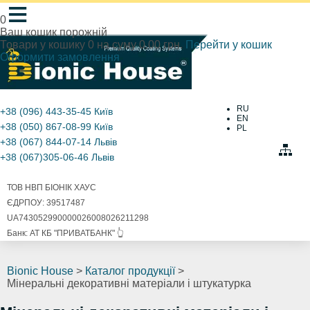
≡
0
Ваш кошик порожній
Товари у кошику
0
на суму
0.00 грн.
Перейти у кошик
Оформити замовлення
RU
+38 (096) 443-35-45
Київ
EN
+38 (050) 867-08-99
Київ
PL
+38 (067) 844-07-14
Львів
+38 (067)305-06-46
Львів
ТОВ НВП БІОНІК ХАУС
ЄДРПОУ: 39517487
UA743052990000026008026211298
Банк: АТ КБ "ПРИВАТБАНК" 👆
Bionic House
>
Каталог продукції
>
Мінеральні декоративні матеріали і штукатурка