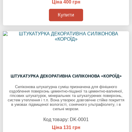
Ціна 400 грн
Купити
ШТУКАТУРКА ДЕКОРАТИВНА СИЛІКОНОВА «КОРОЇД»
Силіконова штукатурна суміш призначена для фінішного
оздоблення поверхонь цементно-піщаної та цементно-вапняної,
гіпсових штукатурок, мінеральних та штукатурених поверхонь,
систем утеплення і т.п. Вона утворює довговічне стійке покриття
в умовах підвищеної вологості, сонячного ультрафіолету, і в
сильні морози.
Код товару:
DK-0001
Ціна 131 грн