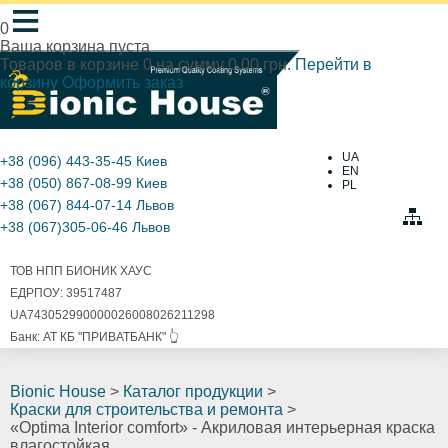
≡
0
Ваша корзина пуста
Товаров в корзине
0
на сумму
0.00 грн.
Перейти в
корзину
Оформить заказ
UA
+38 (096) 443-35-45
Киев
EN
+38 (050) 867-08-99
Киев
PL
+38 (067) 844-07-14
Львов
+38 (067)305-06-46
Львов
ТОВ НПП БИОНИК ХАУС
ЕДРПОУ: 39517487
UA743052990000026008026211298
Банк: АТ КБ "ПРИВАТБАНК" 👆
Bionic House
>
Каталог продукции
>
Краски для строительства и ремонта
>
«Optima Interior comfort» - Акриловая интерьерная краска
влагостойкая