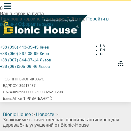
≡
0
Ваша корзина пуста
Товаров в корзине
0
на сумму
0.00 грн.
Перейти в
корзину
Оформить заказ
UA
+38 (096) 443-35-45
Киев
EN
+38 (050) 867-08-99
Киев
PL
+38 (067) 844-07-14
Львов
+38 (067)305-06-46
Львов
ТОВ НПП БИОНИК ХАУС
ЕДРПОУ: 39517487
UA743052990000026008026211298
Банк: АТ КБ "ПРИВАТБАНК" 👆
Bionic House
>
Новости
>
Знакомимся - качественная, пропитка-антипирен для
дерева 5-ть улучшений от Bionic-House