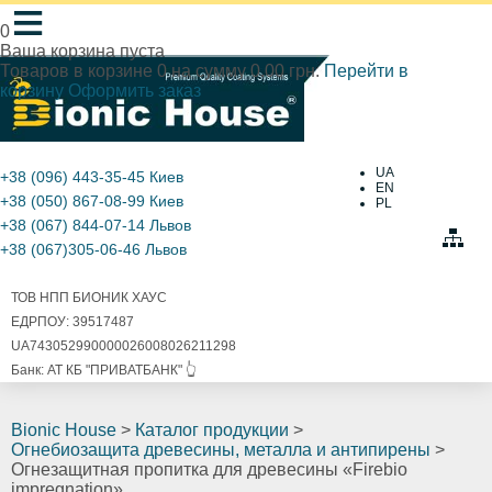
≡
0
Ваша корзина пуста
Товаров в корзине
0
на сумму
0.00 грн.
Перейти в
корзину
Оформить заказ
UA
+38 (096) 443-35-45
Киев
EN
+38 (050) 867-08-99
Киев
PL
+38 (067) 844-07-14
Львов
+38 (067)305-06-46
Львов
ТОВ НПП БИОНИК ХАУС
ЕДРПОУ: 39517487
UA743052990000026008026211298
Банк: АТ КБ "ПРИВАТБАНК" 👆
Bionic House
>
Каталог продукции
>
Огнебиозащита древесины, металла и антипирены
>
Огнезащитная пропитка для древесины «Firebio
impregnation»