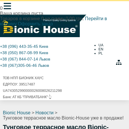
≡
0
Ваша корзина пуста
Товаров в корзине
0
на сумму
0.00 грн.
Перейти в
корзину
Оформить заказ
UA
+38 (096) 443-35-45
Киев
EN
+38 (050) 867-08-99
Киев
PL
+38 (067) 844-07-14
Львов
+38 (067)305-06-46
Львов
ТОВ НПП БИОНИК ХАУС
ЕДРПОУ: 39517487
UA743052990000026008026211298
Банк: АТ КБ "ПРИВАТБАНК" 👆
Bionic House
>
Новости
>
Тунговое террасное масло Bionic-House уже в продаже!
Тунговое террасное масло Bionic-