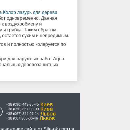
абот одновременно. Данная
 к воздухообмену и
 и грибка. Таким образом
, остается сухим и невредимым.
тов и полностью колеруется по
ури для наружных работ Aqua
сиональных деревозащитных
Киев
+38 (096) 443-35-45
Киев
+38 (050) 867-08-99
Львов
+38 (067) 844-07-14
Львов
+38 (067)305-06-46
одвижение сайта от
Site-ok.com.ua