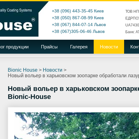
+38 (096) 443-35-45
Киев
ТОВ Н
+38 (050) 867-08-99
Киев
ЕДРПОУ
+38 (067) 844-07-14
Львов
UA7430
+38 (067)305-06-46
Львов
Банк: А
ог продукции
Прайсы
Галерея
Новости
Кон
Bionic House
>
Новости
>
Новый вольер в харьковском зоопарке обработали лазу
Новый вольер в харьковском зоопарк
Bionic-House