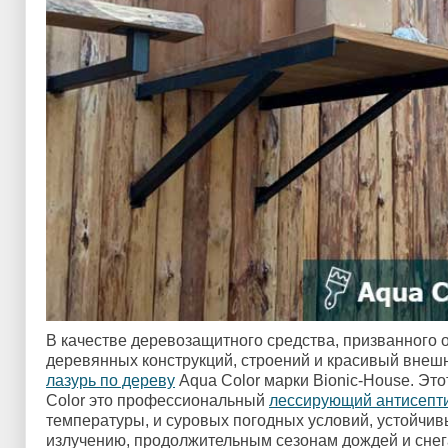
В качестве деревозащитного средства, призванного 
деревянных конструкций, строений и красивый внеш
лазурь по дереву
Aqua Color марки Bionic-House. Это
Color это профессиональный
лессирующий антисепт
температуры, и суровых погодных условий, устойчив
излучению, продолжительным сезонам дождей и снега