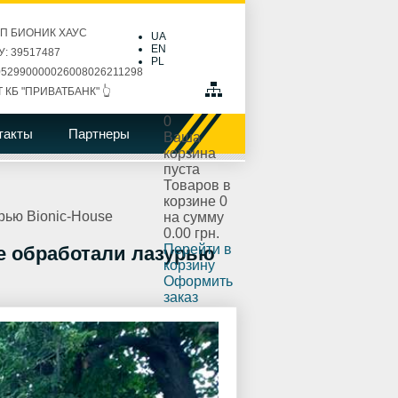
ПП БИОНИК ХАУС
UA
EN
: 39517487
PL
52990000026008026211298
Т КБ "ПРИВАТБАНК" 👆
0
такты
Партнеры
Ваша
корзина
пуста
Товаров в
корзине
0
рью Bionic-House
на сумму
0.00 грн.
Перейти в
е обработали лазурью
корзину
Оформить
заказ