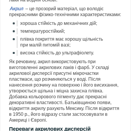
Акрил
– це прозорий матеріал, що володіє
прекрасними фізико-технічними характеристиками:
хороша стійкість до механічних дій;
температуростійкий;
плівка покриття має хорошу щільність
при малій питомій вазі;
висока стійкість до ультрафіолету.
Як речовину, акрил використовують при
виготовленні акрилових лаків і фарб. У складі
акрилової дисперсії присутні мікрочастки
пластмаси, що розчиняються у воді. Після
нанесення розчину на поверхню і його висихання,
утворюється щільна і міцна захисна плівка.
Добавка кольорового пігменту дає прекрасні
декоративні властивості. Батьківщиною появи,
відкриття акрилу рахують Мексику. Після відкриття
в 1950 р., його відразу стали застосовувати в
Америці і Європі.
Переваги акрилових дисперсій