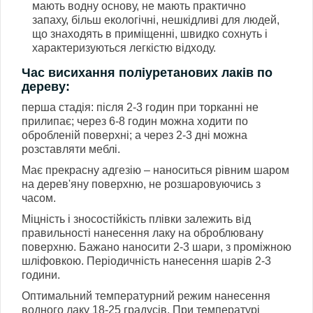
мають водну основу, не мають практично
запаху, більш екологічні, нешкідливі для людей,
що знаходять в приміщенні, швидко сохнуть і
характеризуються легкістю відходу.
Час висихання поліуретанових лаків по
дереву:
перша стадія: після 2-3 годин при торканні не
прилипає; через 6-8 годин можна ходити по
обробленій поверхні; а через 2-3 дні можна
розставляти меблі.
Має прекрасну адгезію – наноситься рівним шаром
на дерев'яну поверхню, не розшаровуючись з
часом.
Міцність і зносостійкість плівки залежить від
правильності нанесення лаку на оброблювану
поверхню. Бажано наносити 2-3 шари, з проміжною
шліфовкою. Періодичність нанесення шарів 2-3
години.
Оптимальний температурний режим нанесення
водного лаку 18-25 градусів. При температурі