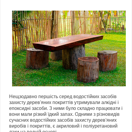
Нещзодавно першість серед водостійких засобів
захисту дерев'яних покриттів утримували алкідні і
епоксидні засоби. З ними було складно працювати і
вони мали різкий їдкий запах. Одними з різновидів
сучасних водостійких засобів захисту дерев'яних
виробів і покриттів, є акриловий і поліуретановий
лаки на водній основі.