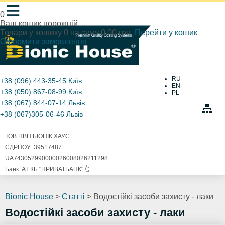
≡
0
Ваш кошик порожній
Товари у кошику
0
на суму
0.00 грн.
Перейти у кошик
Оформити замовлення
RU
+38 (096) 443-35-45
Київ
EN
+38 (050) 867-08-99
Київ
PL
+38 (067) 844-07-14
Львів
+38 (067)305-06-46
Львів
ТОВ НВП БІОНІК ХАУС
ЄДРПОУ: 39517487
UA743052990000026008026211298
Банк: АТ КБ "ПРИВАТБАНК" 👆
Bionic House
>
Статті
>
Водостійкі засоби захисту - лаки
Водостійкі засоби захисту - лаки