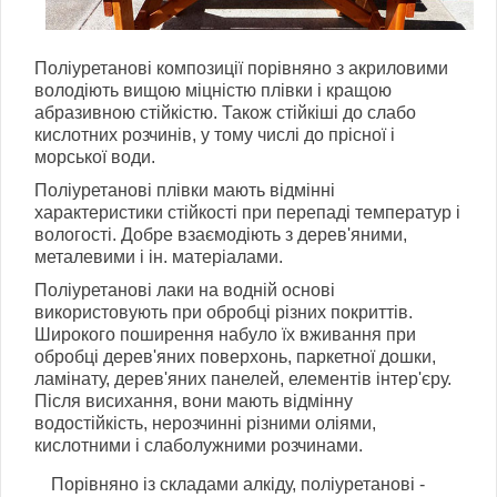
Поліуретанові композиції порівняно з акриловими
володіють вищою міцністю плівки і кращою
абразивною стійкістю. Також стійкіші до слабо
кислотних розчинів, у тому числі до прісної і
морської води.
Поліуретанові плівки мають відмінні
характеристики стійкості при перепаді температур і
вологості. Добре взаємодіють з дерев'яними,
металевими і ін. матеріалами.
Поліуретанові лаки на водній основі
використовують при обробці різних покриттів.
Широкого поширення набуло їх вживання при
обробці дерев'яних поверхонь, паркетної дошки,
ламінату, дерев'яних панелей, елементів інтер'єру.
Після висихання, вони мають відмінну
водостійкість, нерозчинні різними оліями,
кислотними і слаболужними розчинами.
Порівняно із складами алкіду, поліуретанові -