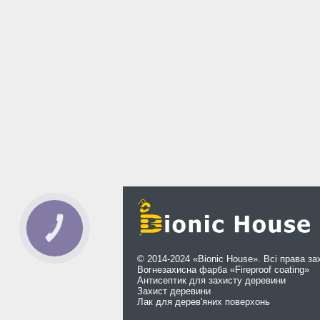
© 2014-2024 «Bionic House». Всі права за
Вогнезахисна фарба «Fireproof coating»
Антисептик для захисту деревини
Захист деревини
Лак для дерев'яних поверхонь