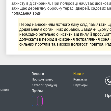
захисту від стирання. При поліровці набуває шовков
захищає дерев'яну обробку терас, дверей, садових ме
попадання води.
Перед нанесенням яхтного лаку слід пам'ятати що 
додаванням органічних добавок. Завдяки цьому
необхідно ретельно очистити від пилу й просушит
допускати в період висихання потрапляння сонячн
сильних протягів та високої вологості повітря. Рі
Головна
Новини
Про компанию
Контакти
Каталог продукції
Партнери
хищені.
Прайси
Пр