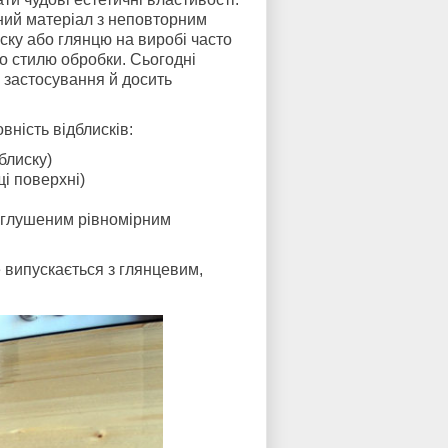
ний матеріал з неповторним
ску або глянцю на виробі часто
го стилю обробки. Сьогодні
 застосування й досить
вність відблисків:
блиску)
щі поверхні)
риглушеним рівномірним
e випускається з глянцевим,