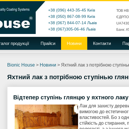
+38 (096) 443-35-45
Київ
ТОВ НВ
+38 (050) 867-08-99
Київ
ЄДРПОУ
+38 (067) 844-07-14
Львів
UA7430
+38 (067)305-06-46
Львів
Банк: А
талог продукції
Прайси
Новини
Контакти
Па
Bionic House
>
Новини
>
Яхтний лак з потрібною ступін
Яхтний лак з потрібною ступінью гля
Відтепер ступінь глянцю у яхтного лаку
Лак для захисту дерев
вимогою до естетичног
властивостей. Бо з одн
стійкість до стирання,
вологості, а з іншого м