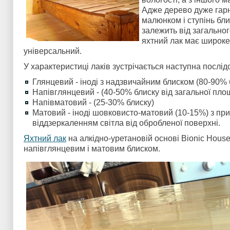
Адже дерево дуже гар
малюнком і ступінь бли
залежить від загально
яхтний лак має широке
універсальний.
У характеристиці лаків зустрічається наступна послідо
Глянцевий - іноді з надзвичайним блиском (80-90% 
Напівглянцевий - (40-50% блиску від загальної пло
Напівматовий - (25-30% блиску)
Матовий - іноді шовковисто-матовий (10-15%) з п
віддзеркаленням світла від обробленої поверхні.
Яхтний лак
на алкідно-уретановій основі Bionic Hous
напівглянцевим і матовим блиском.