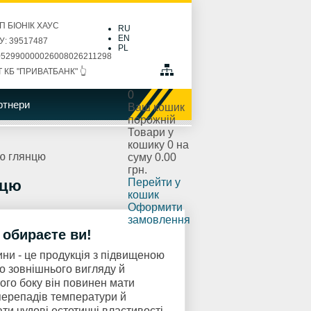
П БІОНІК ХАУС
RU
EN
: 39517487
PL
52990000026008026211298
Т КБ "ПРИВАТБАНК" 👆
0
ртнери
Ваш кошик
порожній
Товари у
кошику
0
на
ью глянцю
суму
0.00
грн.
Перейти у
нцю
кошик
Оформити
замовлення
 обираєте ви!
ини - це продукція з підвищеною
о зовнішнього вигляду й
ого боку він повинен мати
 перепадів температури й
ати чудові естетичні властивості.