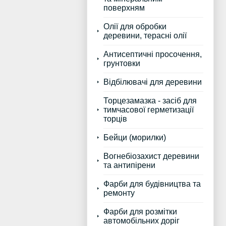
поверхням
Олії для обробки
деревини, терасні олії
Антисептичні просочення,
грунтовки
Відбілювачі для деревини
Торцезамазка - засіб для
тимчасової герметизації
торців
Бейци (морилки)
Вогнебіозахист деревини
та антипірени
Фарби для будівництва та
ремонту
Фарби для розмітки
автомобільних доріг