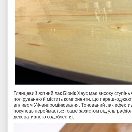
Глянцевий яхтний лак Біонік Хаус має високу ступінь
поліруванню й містить компоненти, що перешкоджают
впливом УФ-випромінювання. Тонований лак ефекти
покупець переймається саме захистом від ультрафіо
декоративного оздоблення.