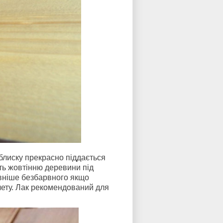
 блиску прекрасно піддається
ь жовтінню деревини під
вніше безбарвного якщо
лету. Лак рекомендований для