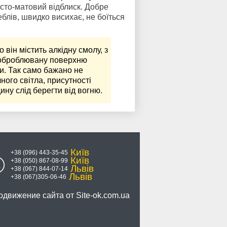
исто-матовий відблиск. Добре
блів, швидко висихає, не боїться
він містить алкідну смолу, з
 оброблювану поверхню
и. Так само бажано не
ого світла, присутності
дину слід берегти від вогню.
Київ
+38 (096) 443-35-45
Київ
+38 (050) 867-08-99
Львів
+38 (067) 844-07-14
Львів
+38 (067)305-06-46
одвижение сайта от
Site-ok.com.ua