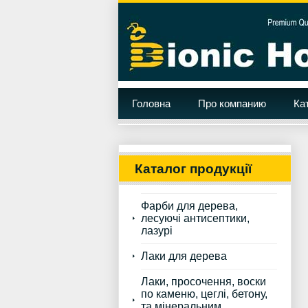
Головна
Про компанию
Ка
Каталог продукції
Фарби для дерева,
лесуючі антисептики,
лазурі
Лаки для дерева
Лаки, просочення, воски
по каменю, цеглі, бетону,
та мінеральним